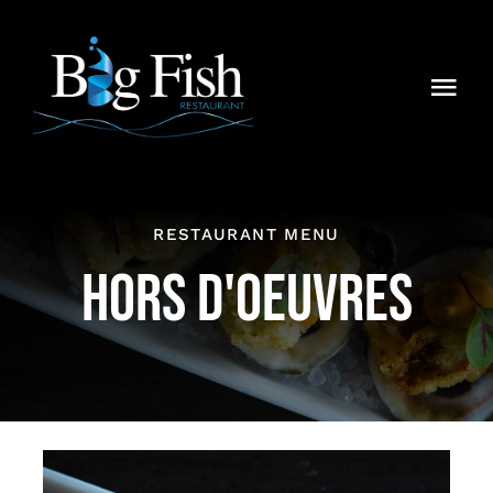
Skip
to
content
Togg
Navi
Home
About
RESTAURANT MENU
HORS D'OEUVRES
Media
Menu
Blog
Contact